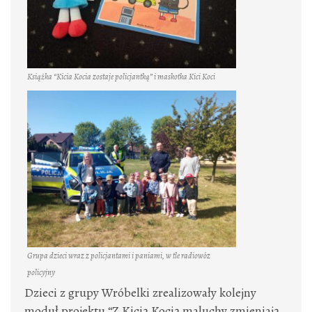
Książka “Kicia Kocia zostaje policjantką” i maskotka Kici Koci
Grupa dzieci wraz z policjantami i paniami, w tle radiowóz
policyjny
Dzieci z grupy Wróbelki zrealizowały kolejny
moduł projektu “Z Kicią Kocią maluchy zmieniają