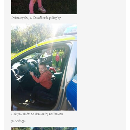
Dziewczynka, w tle radiowóz policyjny
Chłopiec siedzi za kierownicą radiowozu
policyjnego