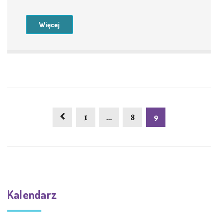
Więcej
1
…
8
9
Kalendarz