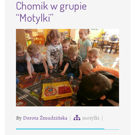
Chomik w grupie
“Motylki”
By
Dorota Żmudzińska
motylki