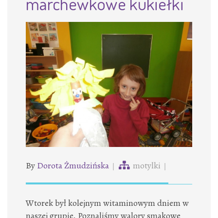
marchewkowe kukiełki
By
Dorota Żmudzińska
motylki
Wtorek był kolejnym witaminowym dniem w
naszej grupie. Poznaliśmy walory smakowe