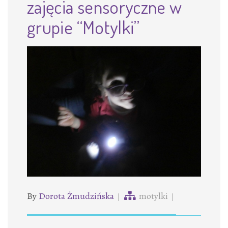
zajęcia sensoryczne w
grupie “Motylki”
By
Dorota Żmudzińska
motylki