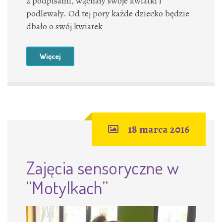
z podpisami, wąchały swoje kwiatki i
podlewały. Od tej pory każde dziecko będzie
dbało o swój kwiatek
Więcej
18 marca 2016
Zajęcia sensoryczne w
“Motylkach”