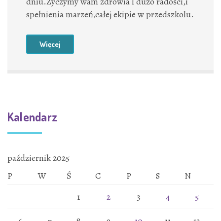
dniu.Życzymy wam zdrowia i dużo radości,i
spełnienia marzeń,całej ekipie w przedszkolu.
Więcej
Kalendarz
październik 2025
P
W
Ś
C
P
S
N
1
2
3
4
5